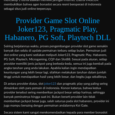
mencakup 1 dunia asalkan memiliki jaringan internet. Lisensi PAGCOR
membuktikan bahwa agen bonaslot secara resmi beroperasi di indonesia
sebagai situs judi online terpercaya.
Provider Game Slot Online
Joker123, Pragmatic Play,
Habanero, PG Soft, Playtech DLL
Seiring berjalannya waktu, proses pengembangan provider slot game semakin
banyak dan selalu di update permainan terbaru setiap bulan. Permainan judi
slot online yang kami sediakan meliputi Joker123, Pragmatic Play, Habanero,
PG Soft, Playtech, Microgaming, CQ9 dan Slot88. Sesuai pada aturan, setiap
provider memiliki jenis jackpot yang berbeda-beda, semua ini juga kembali pada
angka taruhan yang anda lakukan. Apabila kalian ingin mendapatkan
keuntungan yang lebih besar lagi, silahkan melakukan taruhan dalam jumlah
tinggi untuk mendapatkan hasil yang lebih besar, dan begitu juga sebaliknya.
Di antara provider diatas, slot
joker123
dan pragmatic play yang paling sering
dimainkan oleh para pemain di indonesia. Konon katanya, bahwa kedua
provider tersebut sering memberikan jackpot besar setiap harinya, sehingga
banyak peminatnya hingga saat ini. Bukan berarti provider lain tidak
memberikan jackpot besar juga, salah satunya pada slot habanero, provider ini
juga mampu bersaing dengan permainan andalannya Koi Gate.
Secara sistem kami sangat merekomendasikan kepada para member bonaslot