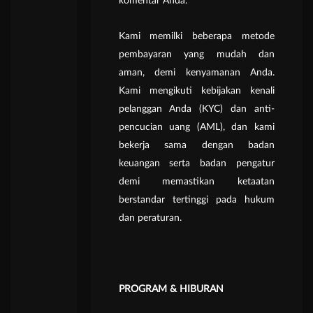
komentar Anda.
Kami memilki beberapa metode
pembayaran yang mudah dan
aman, demi kenyamanan Anda.
Kami mengikuti kebijakan kenali
pelanggan Anda (KYC) dan anti-
pencucian uang (AML), dan kami
bekerja sama dengan badan
keuangan serta badan pengatur
demi memastikan ketaatan
berstandar tertinggi pada hukum
dan peraturan.
PROGRAM & HIBURAN