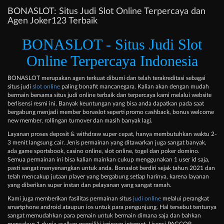
BONASLOT: Situs Judi Slot Online Terpercaya dan
Agen Joker123 Terbaik
BONASLOT - Situs Judi Slot
Online Terpercaya Indonesia
BONASLOT merupakan agen terkuat dibumi dan telah terakreditasi sebagai
situs judi
slot online
paling bonafit mancanegara. Kalian akan dengan mudah
bermain bersama situs judi online terbaik dan terpercaya kami melalui website
berlisensi resmi ini. Banyak keuntungan yang bisa anda dapatkan pada saat
bergabung menjadi member bonaslot seperti promo cashback, bonus welcome
new member, rollingan turnover dan masih banyak lagi.
Layanan proses deposit & withdraw super cepat, hanya membutuhkan waktu 2-
3 menit langsung cair. Jenis permainan yang ditawarkan juga sangat banyak,
ada game sportsbook, casino online, slot online, togel dan poker domino.
Semua permainan ini bisa kalian mainkan cukup menggunakan 1 user id saja,
pasti sangat menyenangkan untuk anda. Bonaslot berdiri sejak tahun 2021 dan
telah mencakup jutaan player yang bergabung setiap harinya, karena layanan
yang diberikan super instan dan pelayanan yang sangat ramah.
Kami juga memberikan fasilitas permainan situs
judi online
melalui perangkat
smartphone android ataupun ios untuk para pengunjung. Hal tersebut tentunya
sangat memudahkan para pemain untuk bermain dimana saja dan bahkan