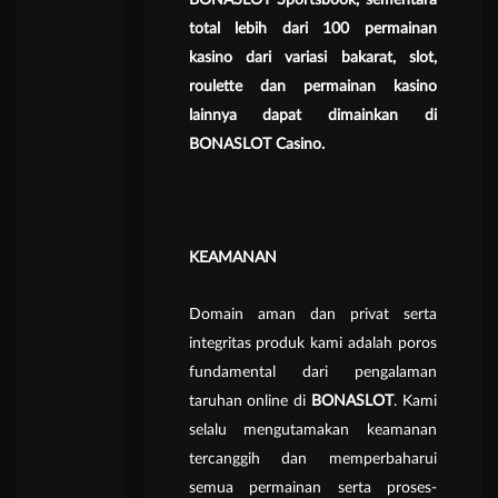
BONASLOT
Sportsbook, sementara
total lebih dari 100 permainan
kasino dari variasi bakarat, slot,
roulette dan permainan kasino
lainnya dapat dimainkan di
BONASLOT Casino.
KEAMANAN
Domain aman dan privat serta
integritas produk kami adalah poros
fundamental dari pengalaman
taruhan online di
BONASLOT
. Kami
selalu mengutamakan keamanan
tercanggih dan memperbaharui
semua permainan serta proses-