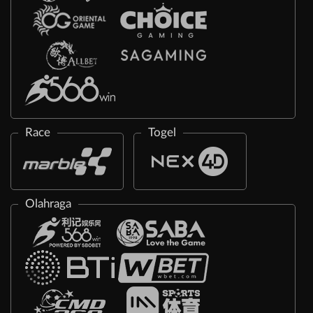
Race
Togel
Olahraga