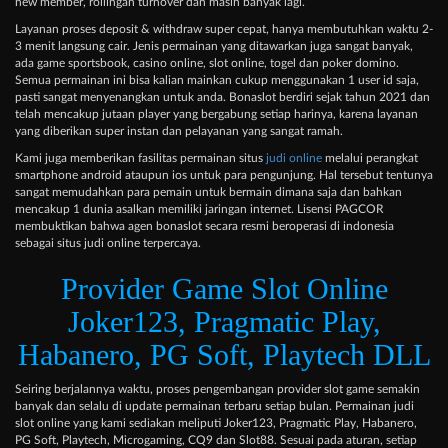
new member, rollingan turnover dan masih banyak lagi.
Layanan proses deposit & withdraw super cepat, hanya membutuhkan waktu 2-
3 menit langsung cair. Jenis permainan yang ditawarkan juga sangat banyak,
ada game sportsbook, casino online, slot online, togel dan poker domino.
Semua permainan ini bisa kalian mainkan cukup menggunakan 1 user id saja,
pasti sangat menyenangkan untuk anda. Bonaslot berdiri sejak tahun 2021 dan
telah mencakup jutaan player yang bergabung setiap harinya, karena layanan
yang diberikan super instan dan pelayanan yang sangat ramah.
Kami juga memberikan fasilitas permainan situs
judi online
melalui perangkat
smartphone android ataupun ios untuk para pengunjung. Hal tersebut tentunya
sangat memudahkan para pemain untuk bermain dimana saja dan bahkan
mencakup 1 dunia asalkan memiliki jaringan internet. Lisensi PAGCOR
membuktikan bahwa agen bonaslot secara resmi beroperasi di indonesia
sebagai situs judi online terpercaya.
Provider Game Slot Online
Joker123, Pragmatic Play,
Habanero, PG Soft, Playtech DLL
Seiring berjalannya waktu, proses pengembangan provider slot game semakin
banyak dan selalu di update permainan terbaru setiap bulan. Permainan judi
slot online yang kami sediakan meliputi Joker123, Pragmatic Play, Habanero,
PG Soft, Playtech, Microgaming, CQ9 dan Slot88. Sesuai pada aturan, setiap