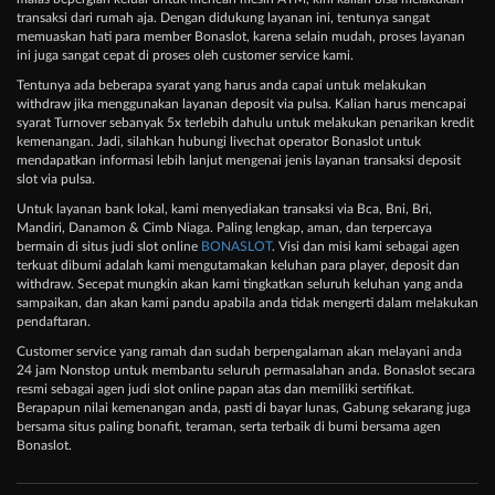
transaksi dari rumah aja. Dengan didukung layanan ini, tentunya sangat
memuaskan hati para member Bonaslot, karena selain mudah, proses layanan
ini juga sangat cepat di proses oleh customer service kami.
Tentunya ada beberapa syarat yang harus anda capai untuk melakukan
withdraw jika menggunakan layanan deposit via pulsa. Kalian harus mencapai
syarat Turnover sebanyak 5x terlebih dahulu untuk melakukan penarikan kredit
kemenangan. Jadi, silahkan hubungi livechat operator Bonaslot untuk
mendapatkan informasi lebih lanjut mengenai jenis layanan transaksi deposit
slot via pulsa.
Untuk layanan bank lokal, kami menyediakan transaksi via Bca, Bni, Bri,
Mandiri, Danamon & Cimb Niaga. Paling lengkap, aman, dan terpercaya
bermain di situs judi slot online
BONASLOT
. Visi dan misi kami sebagai agen
terkuat dibumi adalah kami mengutamakan keluhan para player, deposit dan
withdraw. Secepat mungkin akan kami tingkatkan seluruh keluhan yang anda
sampaikan, dan akan kami pandu apabila anda tidak mengerti dalam melakukan
pendaftaran.
Customer service yang ramah dan sudah berpengalaman akan melayani anda
24 jam Nonstop untuk membantu seluruh permasalahan anda. Bonaslot secara
resmi sebagai agen judi slot online papan atas dan memiliki sertifikat.
Berapapun nilai kemenangan anda, pasti di bayar lunas, Gabung sekarang juga
bersama situs paling bonafit, teraman, serta terbaik di bumi bersama agen
Bonaslot.