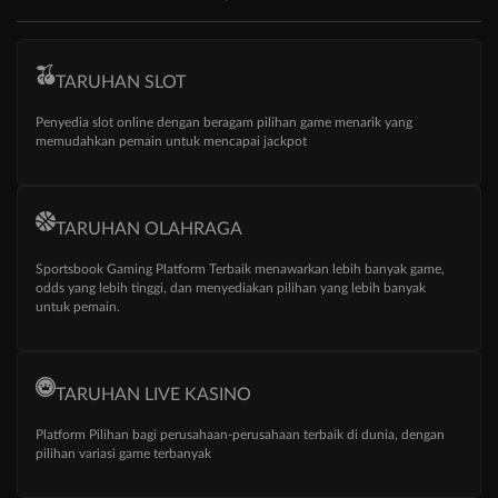
TARUHAN SLOT
Penyedia slot online dengan beragam pilihan game menarik yang
memudahkan pemain untuk mencapai jackpot
TARUHAN OLAHRAGA
Sportsbook Gaming Platform Terbaik menawarkan lebih banyak game,
odds yang lebih tinggi, dan menyediakan pilihan yang lebih banyak
untuk pemain.
TARUHAN LIVE KASINO
Platform Pilihan bagi perusahaan-perusahaan terbaik di dunia, dengan
pilihan variasi game terbanyak