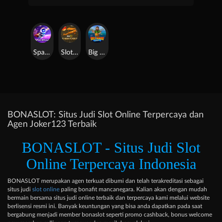
Spaceman
Slot88 High Flyer
Big Bass Crash
BONASLOT: Situs Judi Slot Online Terpercaya dan
Agen Joker123 Terbaik
BONASLOT - Situs Judi Slot
Online Terpercaya Indonesia
BONASLOT merupakan agen terkuat dibumi dan telah terakreditasi sebagai
situs judi
slot online
paling bonafit mancanegara. Kalian akan dengan mudah
bermain bersama situs judi online terbaik dan terpercaya kami melalui website
berlisensi resmi ini. Banyak keuntungan yang bisa anda dapatkan pada saat
bergabung menjadi member bonaslot seperti promo cashback, bonus welcome