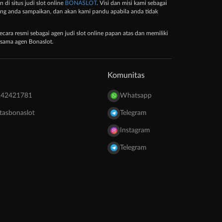
di situs judi slot online
BONASLOT
. Visi dan misi kami sebagai
ang anda sampaikan, dan akan kami pandu apabila anda tidak
a resmi sebagai agen judi slot online papan atas dan memiliki
ersama agen Bonaslot.
Komunitas
142421781
Whatsapp
tasbonaslot
Telegram
Instagram
Telegram