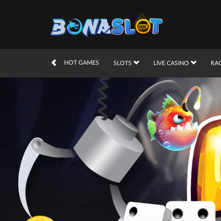
HOT GAMES
SLOTS
LIVE CASINO
RA