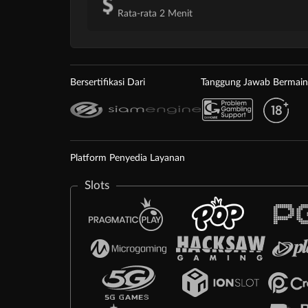
Rata-rata 2 Menit
Bersertifikasi Dari
Tanggung Jawab Bermain
Platform Penyedia Layanan
Slots