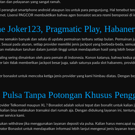
nstan dan pelayanan yang sangat ramah.
i perangkat smartphone android ataupun ios untuk para pengunjung. Hal tersebut 
rnet. Lisensi PAGCOR membuktikan bahwa agen bonaslot secara resmi beroperasi di ind
e Joker123, Pragmatic Play, Habane
me semakin banyak dan selalu di update permainan terbaru setiap bulan. Permainan ju
Sesuai pada aturan, setiap provider memiliki jenis jackpot yang berbeda-beda, semua
kan melakukan taruhan dalam jumlah tinggi untuk mendapatkan hasil yang lebih besar,
ling sering dimainkan oleh para pemain di indonesia. Konon katanya, bahwa kedua pr
er lain tidak memberikan jackpot besar juga, salah satunya pada slot habanero, pro
 bonaslot untuk mencoba ketiga jenis provider yang kami himbau diatas. Dengan be
t Pulsa Tanpa Potongan Khusus Pen
ider Telkomsel maupun XL ? Bonaslot adalah solusi tepat dan bonafit untuk kalian j
 kalian bisa melakukan transaksi dari rumah aja. Dengan didukung layanan ini, tent
er service kami.
ukan withdraw jika menggunakan layanan deposit via pulsa. Kalian harus mencapai s
ator Bonaslot untuk mendapatkan informasi lebih lanjut mengenai jenis layanan transa