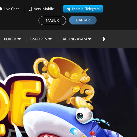
Live Chat
Versi Mobile
Main di Telegram
DAFTAR
MASUK
PROMOSI
POKER
E-SPORTS
SABUNG AYAM