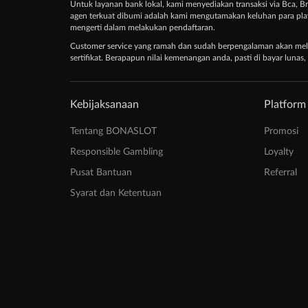
Untuk layanan bank lokal, kami menyediakan transaksi via Bca, Bn
agen terkuat dibumi adalah kami mengutamakan keluhan para play
mengerti dalam melakukan pendaftaran.
Customer service yang ramah dan sudah berpengalaman akan mela
sertifikat. Berapapun nilai kemenangan anda, pasti di bayar lunas
Kebijaksanaan
Platform
Tentang BONASLOT
Promosi
Responsible Gambling
Loyalty
Pusat Bantuan
Referral
Syarat dan Ketentuan