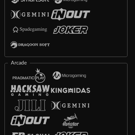
Arcade