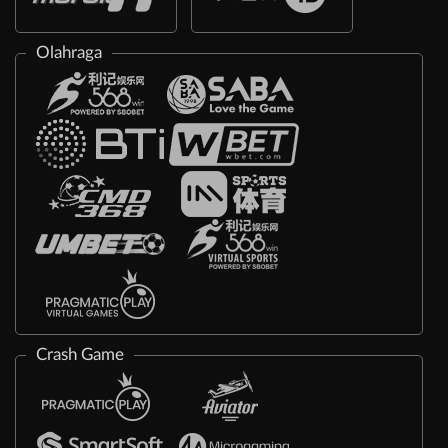
Olahraga
Crash Game