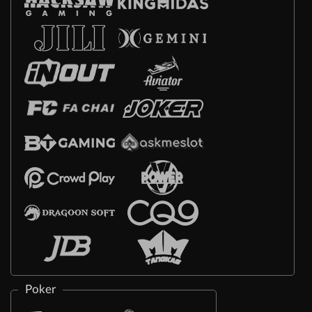
Poker