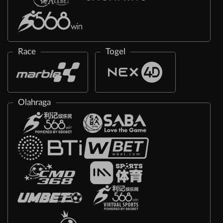
Race
Togel
Olahraga