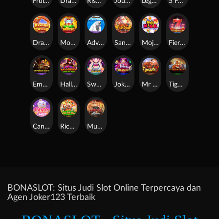
Fruit Ninja Fury
Dragon Empire
Rise Of Werewolves
Journey to the Wild
Legendary Beasts Saga
5 Fortune Dragons
Dragon Wish
Money Mouse
Adventure Iceland
Santa Wild Drop
Moji Mania
Fiery Sevens Exclusive
Emperor Gate
Halloween Vacation
Sweet Bakery
Jokers Treasure
Mr Chu Tycoon
Tiger Warrior
Candy Candy
Rich Caishen
Muay Thai Fighter
BONASLOT: Situs Judi Slot Online Terpercaya dan
Agen Joker123 Terbaik