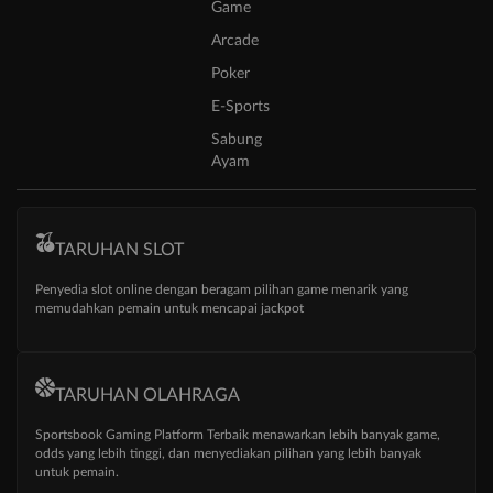
Game
Arcade
Poker
E-Sports
Sabung
Ayam
TARUHAN SLOT
Penyedia slot online dengan beragam pilihan game menarik yang
memudahkan pemain untuk mencapai jackpot
TARUHAN OLAHRAGA
Sportsbook Gaming Platform Terbaik menawarkan lebih banyak game,
odds yang lebih tinggi, dan menyediakan pilihan yang lebih banyak
untuk pemain.