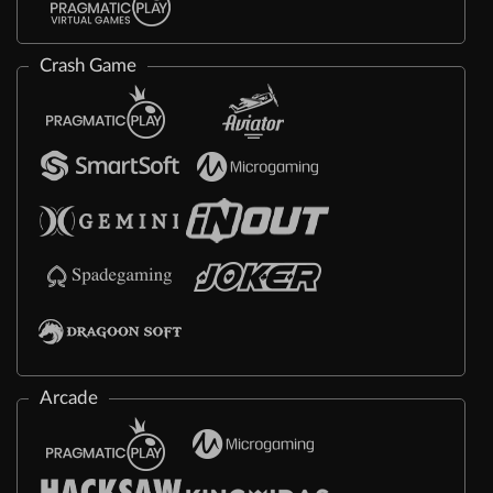
Crash Game
Arcade