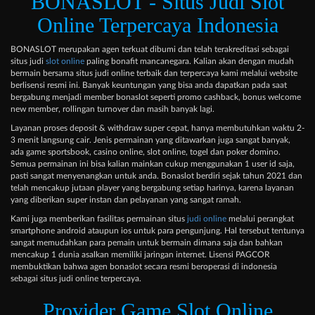
BONASLOT - Situs Judi Slot
Online Terpercaya Indonesia
BONASLOT merupakan agen terkuat dibumi dan telah terakreditasi sebagai
situs judi
slot online
paling bonafit mancanegara. Kalian akan dengan mudah
bermain bersama situs judi online terbaik dan terpercaya kami melalui website
berlisensi resmi ini. Banyak keuntungan yang bisa anda dapatkan pada saat
bergabung menjadi member bonaslot seperti promo cashback, bonus welcome
new member, rollingan turnover dan masih banyak lagi.
Layanan proses deposit & withdraw super cepat, hanya membutuhkan waktu 2-
3 menit langsung cair. Jenis permainan yang ditawarkan juga sangat banyak,
ada game sportsbook, casino online, slot online, togel dan poker domino.
Semua permainan ini bisa kalian mainkan cukup menggunakan 1 user id saja,
pasti sangat menyenangkan untuk anda. Bonaslot berdiri sejak tahun 2021 dan
telah mencakup jutaan player yang bergabung setiap harinya, karena layanan
yang diberikan super instan dan pelayanan yang sangat ramah.
Kami juga memberikan fasilitas permainan situs
judi online
melalui perangkat
smartphone android ataupun ios untuk para pengunjung. Hal tersebut tentunya
sangat memudahkan para pemain untuk bermain dimana saja dan bahkan
mencakup 1 dunia asalkan memiliki jaringan internet. Lisensi PAGCOR
membuktikan bahwa agen bonaslot secara resmi beroperasi di indonesia
sebagai situs judi online terpercaya.
Provider Game Slot Online