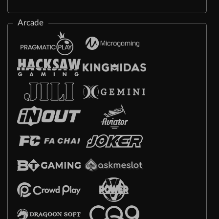
Arcade