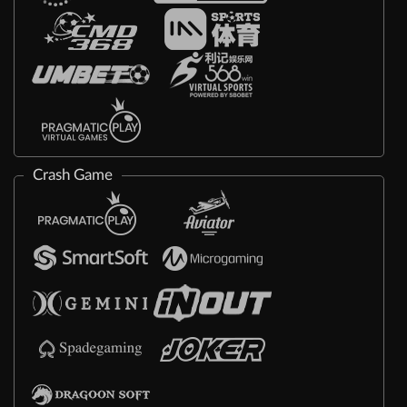
Crash Game