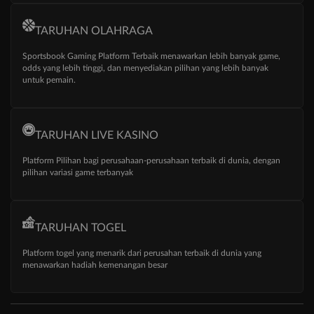
TARUHAN OLAHRAGA
Sportsbook Gaming Platform Terbaik menawarkan lebih banyak game,
odds yang lebih tinggi, dan menyediakan pilihan yang lebih banyak
untuk pemain.
TARUHAN LIVE KASINO
Platform Pilihan bagi perusahaan-perusahaan terbaik di dunia, dengan
pilihan variasi game terbanyak
TARUHAN TOGEL
Platform togel yang menarik dari perusahan terbaik di dunia yang
menawarkan hadiah kemenangan besar