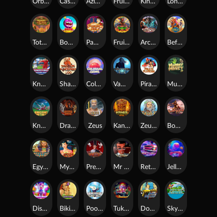
Orbs Of Atlantis
Cashosaurus
Azlangold
Fruity Halloween
King Tuts Tomb
London Hunter
Totem Towers
Bomb Runner
Pamper Me
Fruity Mayan
Arcane Elements
Before Time Runs Out
Knockout Football Rush
Shaolin Fortunes 100
Colossal Gems
Vampire's Fate
Pirates Plunder
Mummy Money
Knockout Football
Dragons Throne
Zeus
Kane's Inferno
Zeus 2
Bombs Away
Egyptian Dreams
Mystic Fortune
Presto
Mr Bling
Return To The Feature
JellyFish Flow
Disco Beats
Bikini Island
Pool Shark
Tuk Tuk Thailand
Double O Dollars
Skys The Limit