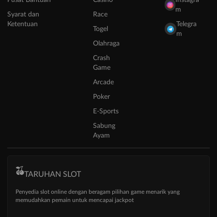
m
Syarat dan
Race
Ketentuan
Telegra
Togel
m
Olahraga
Crash
Game
Arcade
Poker
E-Sports
Sabung
Ayam
TARUHAN SLOT
Penyedia slot online dengan beragam pilihan game menarik yang
memudahkan pemain untuk mencapai jackpot