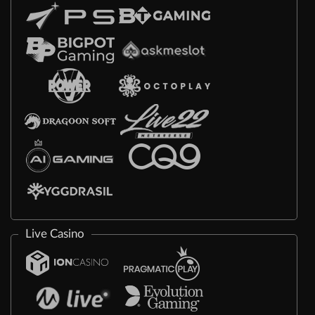
Live Casino