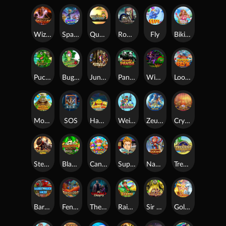
Wizards Want War!
Space Goonz
Queen Of Queens
Roman Empire
Fly
Bikini Island Deluxe
Pucker Up Prince
Buggy Bonus
Jungle Rumble
Panda Panda
Wicked Witch
Loony Blox
Mount Mazuma
SOS
Happy Ape
Weird Science
Zeus Deluxe
Crystopia
Steampunk Plinko
Blackbeards Bounty
Candy Tower
Super Strike
Naughty Wukong
Treasure Tomb
Barnstormer Bucks
Fenghuang
The Dead Escape
Rainbowmania
Sir Blingalot
Golden Unicorn Deluxe