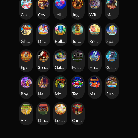
Cake Valley
Coyote Crash
JellyFish Flow Ultra
Jugglenaut
Witches Tome
Marvelous Furlongs
Glam Rock
Dr Feelgood
Rolling Roger
Totem Warrior
Rodeo Drive
Space Fortune
Egyptian Dreams Deluxe
Sparta
Galactic Cash
Haunted House
Happy Hatchlings
Galaxy Babies
Rhythm Nights
New Years Bash
Monster Mash Cash
Techno Tumble
Magic Oak
Super Twister
Vikings Plunder
Dragons Realm
Lucky Lucky
Carnival Cash