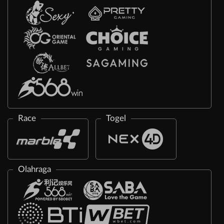
Race
Togel
Olahraga