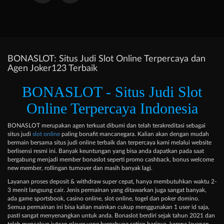
BONASLOT: Situs Judi Slot Online Terpercaya dan
Agen Joker123 Terbaik
BONASLOT - Situs Judi Slot
Online Terpercaya Indonesia
BONASLOT merupakan agen terkuat dibumi dan telah terakreditasi sebagai
situs judi
slot online
paling bonafit mancanegara. Kalian akan dengan mudah
bermain bersama situs judi online terbaik dan terpercaya kami melalui website
berlisensi resmi ini. Banyak keuntungan yang bisa anda dapatkan pada saat
bergabung menjadi member bonaslot seperti promo cashback, bonus welcome
new member, rollingan turnover dan masih banyak lagi.
Layanan proses deposit & withdraw super cepat, hanya membutuhkan waktu 2-
3 menit langsung cair. Jenis permainan yang ditawarkan juga sangat banyak,
ada game sportsbook, casino online, slot online, togel dan poker domino.
Semua permainan ini bisa kalian mainkan cukup menggunakan 1 user id saja,
pasti sangat menyenangkan untuk anda. Bonaslot berdiri sejak tahun 2021 dan