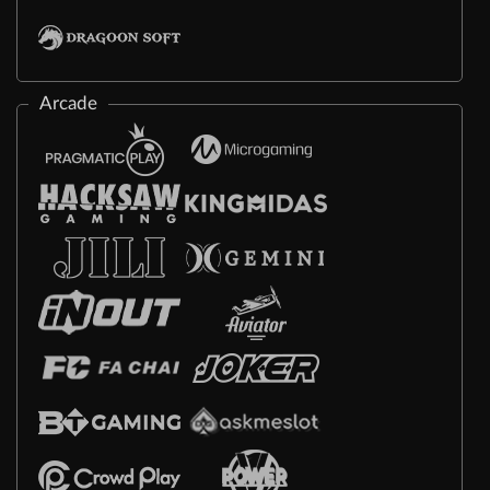
Arcade