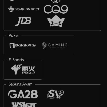
Poker
E-Sports
Sabung Ayam