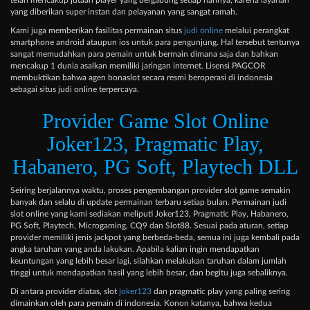
telah mencakup jutaan player yang bergabung setiap harinya, karena layanan
yang diberikan super instan dan pelayanan yang sangat ramah.
Kami juga memberikan fasilitas permainan situs
judi online
melalui perangkat
smartphone android ataupun ios untuk para pengunjung. Hal tersebut tentunya
sangat memudahkan para pemain untuk bermain dimana saja dan bahkan
mencakup 1 dunia asalkan memiliki jaringan internet. Lisensi PAGCOR
membuktikan bahwa agen bonaslot secara resmi beroperasi di indonesia
sebagai situs judi online terpercaya.
Provider Game Slot Online
Joker123, Pragmatic Play,
Habanero, PG Soft, Playtech DLL
Seiring berjalannya waktu, proses pengembangan provider slot game semakin
banyak dan selalu di update permainan terbaru setiap bulan. Permainan judi
slot online yang kami sediakan meliputi Joker123, Pragmatic Play, Habanero,
PG Soft, Playtech, Microgaming, CQ9 dan Slot88. Sesuai pada aturan, setiap
provider memiliki jenis jackpot yang berbeda-beda, semua ini juga kembali pada
angka taruhan yang anda lakukan. Apabila kalian ingin mendapatkan
keuntungan yang lebih besar lagi, silahkan melakukan taruhan dalam jumlah
tinggi untuk mendapatkan hasil yang lebih besar, dan begitu juga sebaliknya.
Di antara provider diatas, slot
joker123
dan pragmatic play yang paling sering
dimainkan oleh para pemain di indonesia. Konon katanya, bahwa kedua