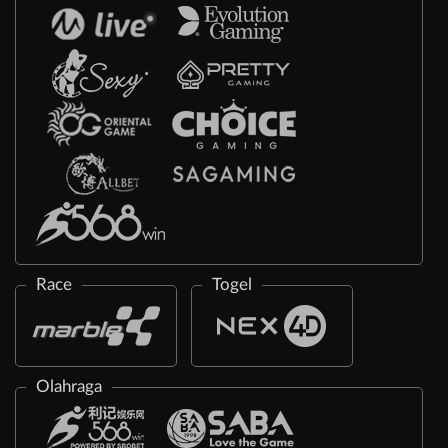
Race
Togel
Olahraga