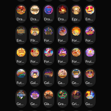
Dragon Hatch
Dragon Legend
Dragon Tiger Luck
Dragon's Treasure Quest
Egypt's Book of Mystery
Emoji Riches
Emperors Favour
Flirting Scholar
Forbidden Alchemy
Forge of Wealth
Fortune Gods
Fortune Horse
Fortune Mouse
Fortune Ox
Fortune Rabbit
Fortune Snake
Fortune Tiger
Fruity Candy
Futebol Fever
Galactic Gems
Galaxy Miner
Ganesha Gold
Gem Saviour
Gem Saviour Conquest
Gem Saviour Sword
Genie's 3 Wishes
Gladiator's Glory
Graffiti Rush
Grimms' Bounty: Hansel & Gretel
Guardians of Ice and Fire