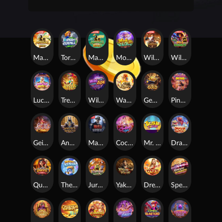
Mahjong Ways
Tornado Rampage
Mahjong Ways 2
Monkeys Wild Party
Wild Bounty Showdown
Wild Bandito
Lucky Neko
Treasures of Aztec
Wild Ape #3258
Ways of the Qilin
Gemstones Gold
Pinata Wins
Geisha's Revenge
Anubis Wrath
Mafia Mayhem
Cocktail Nights
Mr. Treasure’s Fortune
Dragon Hatch 2
Queen of Bounty
The Great Icescape
Jurassic Kingdom
Yakuza Honor
Dreams of Macau
Speed Winner