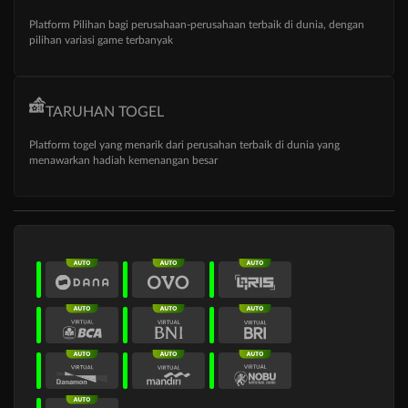
Platform Pilihan bagi perusahaan-perusahaan terbaik di dunia, dengan
pilihan variasi game terbanyak
TARUHAN TOGEL
Platform togel yang menarik dari perusahan terbaik di dunia yang
menawarkan hadiah kemenangan besar