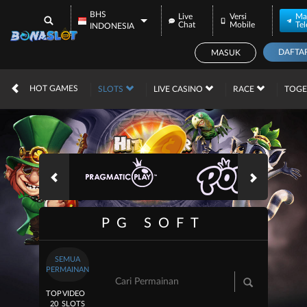
BHS
Live
Versi
Ma
Chat
Mobile
Te
INDONESIA
DAFTA
MASUK
IDR
12,667,523,
HOT GAMES
SLOTS
LIVE CASINO
RACE
TOG
PG SOFT
SEMUA
PERMAINAN
TOP
VIDEO
20
SLOTS