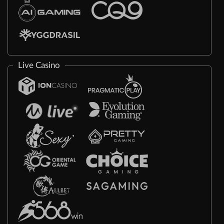
Live Casino