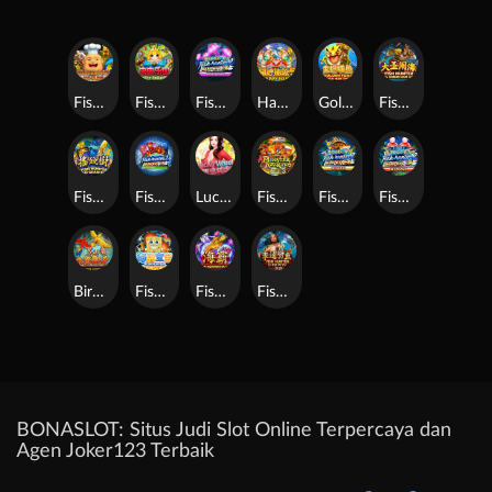
Fisherman's Wharf
Fish Hunter Insect Paradise
Fish Hunter 2 EX-Pro
Happy Fish 5
Golden Toad Fish Hunting
Fish Hunting: Da Sheng Nao Hai
Fish Hunting: Yao Qian Shu
Fish Hunter 2 EX-Novice
Lucky Wheel
Fish Hunter Monster Awaken
Fish Hunter 2 EX-Newbie
Fish Hunter 2 EX-My Club
Bird Paradise
Fish Hunter Spongebob
Fish Haiba
Fish Hunting: Li Kui Pi Yu
BONASLOT: Situs Judi Slot Online Terpercaya dan
Agen Joker123 Terbaik