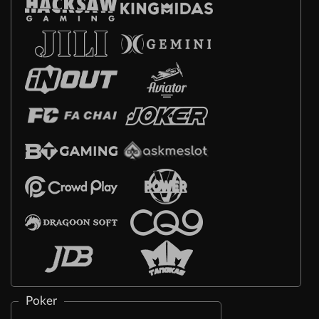
Poker