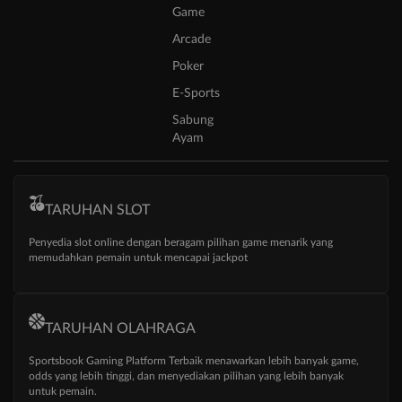
Game
Arcade
Poker
E-Sports
Sabung
Ayam
TARUHAN SLOT
Penyedia slot online dengan beragam pilihan game menarik yang
memudahkan pemain untuk mencapai jackpot
TARUHAN OLAHRAGA
Sportsbook Gaming Platform Terbaik menawarkan lebih banyak game,
odds yang lebih tinggi, dan menyediakan pilihan yang lebih banyak
untuk pemain.