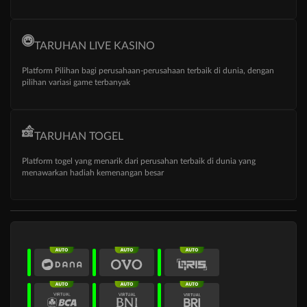
TARUHAN LIVE KASINO
Platform Pilihan bagi perusahaan-perusahaan terbaik di dunia, dengan
pilihan variasi game terbanyak
TARUHAN TOGEL
Platform togel yang menarik dari perusahan terbaik di dunia yang
menawarkan hadiah kemenangan besar