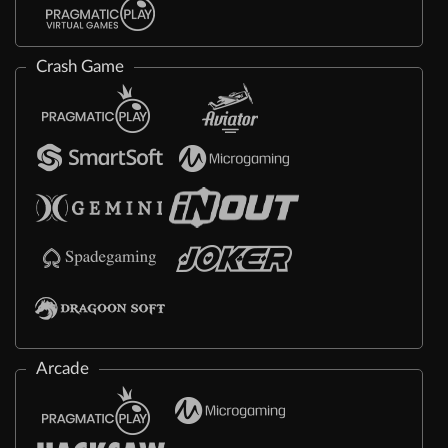
Crash Game
Arcade