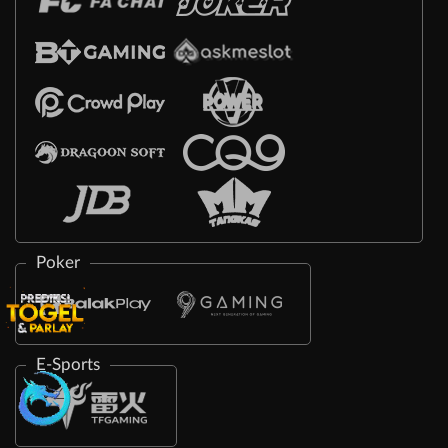
Poker
E-Sports