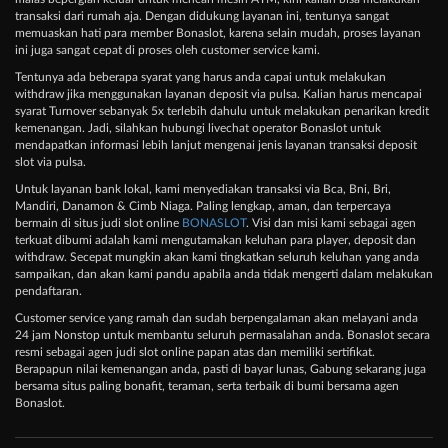
transaksi dari rumah aja. Dengan didukung layanan ini, tentunya sangat
memuaskan hati para member Bonaslot, karena selain mudah, proses layanan
ini juga sangat cepat di proses oleh customer service kami.
Tentunya ada beberapa syarat yang harus anda capai untuk melakukan
withdraw jika menggunakan layanan deposit via pulsa. Kalian harus mencapai
syarat Turnover sebanyak 5x terlebih dahulu untuk melakukan penarikan kredit
kemenangan. Jadi, silahkan hubungi livechat operator Bonaslot untuk
mendapatkan informasi lebih lanjut mengenai jenis layanan transaksi deposit
slot via pulsa.
Untuk layanan bank lokal, kami menyediakan transaksi via Bca, Bni, Bri,
Mandiri, Danamon & Cimb Niaga. Paling lengkap, aman, dan terpercaya
bermain di situs judi slot online
BONASLOT
. Visi dan misi kami sebagai agen
terkuat dibumi adalah kami mengutamakan keluhan para player, deposit dan
withdraw. Secepat mungkin akan kami tingkatkan seluruh keluhan yang anda
sampaikan, dan akan kami pandu apabila anda tidak mengerti dalam melakukan
pendaftaran.
Customer service yang ramah dan sudah berpengalaman akan melayani anda
24 jam Nonstop untuk membantu seluruh permasalahan anda. Bonaslot secara
resmi sebagai agen judi slot online papan atas dan memiliki sertifikat.
Berapapun nilai kemenangan anda, pasti di bayar lunas, Gabung sekarang juga
bersama situs paling bonafit, teraman, serta terbaik di bumi bersama agen
Bonaslot.