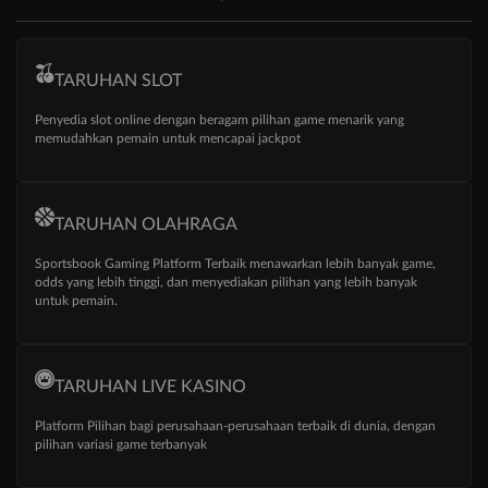
TARUHAN SLOT
Penyedia slot online dengan beragam pilihan game menarik yang
memudahkan pemain untuk mencapai jackpot
TARUHAN OLAHRAGA
Sportsbook Gaming Platform Terbaik menawarkan lebih banyak game,
odds yang lebih tinggi, dan menyediakan pilihan yang lebih banyak
untuk pemain.
TARUHAN LIVE KASINO
Platform Pilihan bagi perusahaan-perusahaan terbaik di dunia, dengan
pilihan variasi game terbanyak