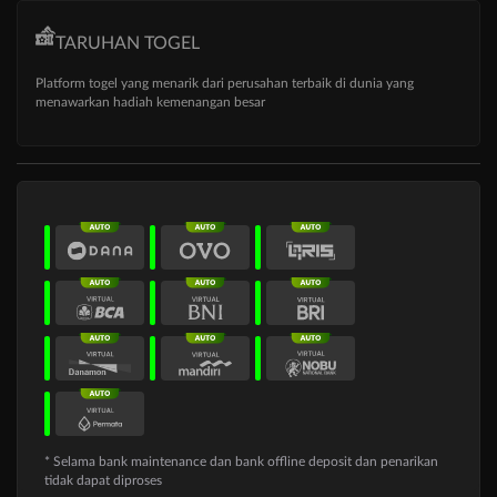
TARUHAN TOGEL
Platform togel yang menarik dari perusahan terbaik di dunia yang
menawarkan hadiah kemenangan besar
* Selama bank maintenance dan bank offline deposit dan penarikan
tidak dapat diproses