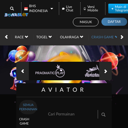
BHS
Live
Versi
Main di
Chat
Mobile
Telegra
INDONESIA
DAFTAR
MASUK
NO
RACE
TOGEL
OLAHRAGA
CRASH GAME
AVIATOR
SEMUA
PERMAINAN
CRASH
GAME