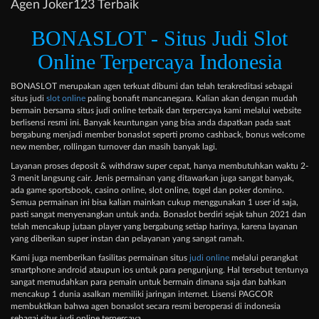
Agen Joker123 Terbaik
BONASLOT - Situs Judi Slot
Online Terpercaya Indonesia
BONASLOT merupakan agen terkuat dibumi dan telah terakreditasi sebagai
situs judi
slot online
paling bonafit mancanegara. Kalian akan dengan mudah
bermain bersama situs judi online terbaik dan terpercaya kami melalui website
berlisensi resmi ini. Banyak keuntungan yang bisa anda dapatkan pada saat
bergabung menjadi member bonaslot seperti promo cashback, bonus welcome
new member, rollingan turnover dan masih banyak lagi.
Layanan proses deposit & withdraw super cepat, hanya membutuhkan waktu 2-
3 menit langsung cair. Jenis permainan yang ditawarkan juga sangat banyak,
ada game sportsbook, casino online, slot online, togel dan poker domino.
Semua permainan ini bisa kalian mainkan cukup menggunakan 1 user id saja,
pasti sangat menyenangkan untuk anda. Bonaslot berdiri sejak tahun 2021 dan
telah mencakup jutaan player yang bergabung setiap harinya, karena layanan
yang diberikan super instan dan pelayanan yang sangat ramah.
Kami juga memberikan fasilitas permainan situs
judi online
melalui perangkat
smartphone android ataupun ios untuk para pengunjung. Hal tersebut tentunya
sangat memudahkan para pemain untuk bermain dimana saja dan bahkan
mencakup 1 dunia asalkan memiliki jaringan internet. Lisensi PAGCOR
membuktikan bahwa agen bonaslot secara resmi beroperasi di indonesia
sebagai situs judi online terpercaya.