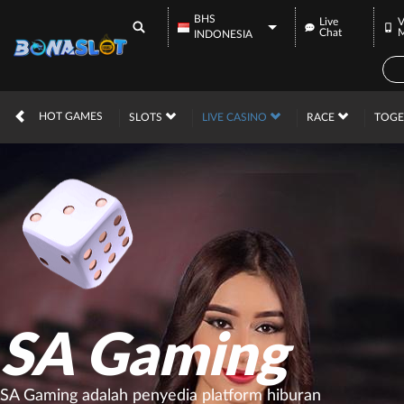
BHS
Live
V
Chat
M
INDONESIA
HOT GAMES
SLOTS
LIVE CASINO
RACE
TOG
SA Gaming
SA Gaming adalah penyedia platform hiburan