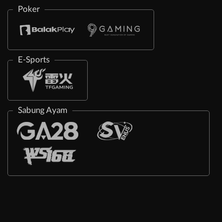
Poker
E-Sports
Sabung Ayam