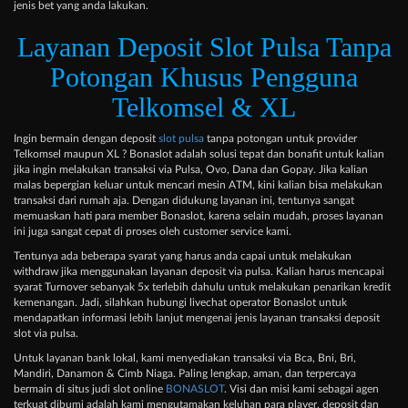
jenis bet yang anda lakukan.
Layanan Deposit Slot Pulsa Tanpa
Potongan Khusus Pengguna
Telkomsel & XL
Ingin bermain dengan deposit
slot pulsa
tanpa potongan untuk provider
Telkomsel maupun XL ? Bonaslot adalah solusi tepat dan bonafit untuk kalian
jika ingin melakukan transaksi via Pulsa, Ovo, Dana dan Gopay. Jika kalian
malas bepergian keluar untuk mencari mesin ATM, kini kalian bisa melakukan
transaksi dari rumah aja. Dengan didukung layanan ini, tentunya sangat
memuaskan hati para member Bonaslot, karena selain mudah, proses layanan
ini juga sangat cepat di proses oleh customer service kami.
Tentunya ada beberapa syarat yang harus anda capai untuk melakukan
withdraw jika menggunakan layanan deposit via pulsa. Kalian harus mencapai
syarat Turnover sebanyak 5x terlebih dahulu untuk melakukan penarikan kredit
kemenangan. Jadi, silahkan hubungi livechat operator Bonaslot untuk
mendapatkan informasi lebih lanjut mengenai jenis layanan transaksi deposit
slot via pulsa.
Untuk layanan bank lokal, kami menyediakan transaksi via Bca, Bni, Bri,
Mandiri, Danamon & Cimb Niaga. Paling lengkap, aman, dan terpercaya
bermain di situs judi slot online
BONASLOT
. Visi dan misi kami sebagai agen
terkuat dibumi adalah kami mengutamakan keluhan para player, deposit dan