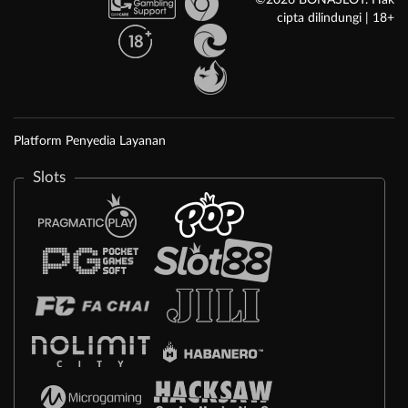
©2026 BONASLOT. Hak
cipta dilindungi | 18+
Platform Penyedia Layanan
Slots