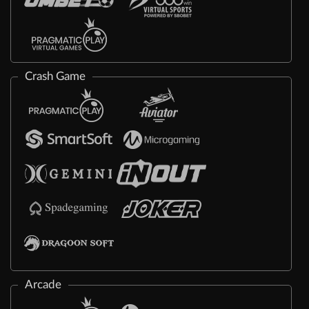
Crash Game
Arcade