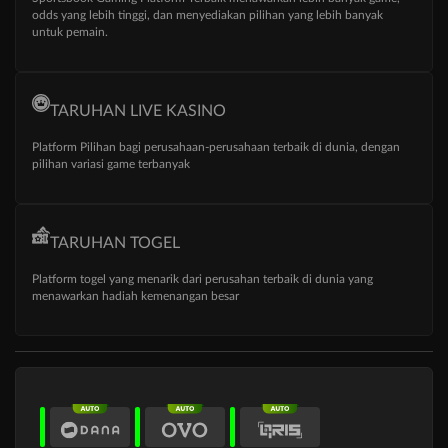
odds yang lebih tinggi, dan menyediakan pilihan yang lebih banyak
untuk pemain.
TARUHAN LIVE KASINO
Platform Pilihan bagi perusahaan-perusahaan terbaik di dunia, dengan
pilihan variasi game terbanyak
TARUHAN TOGEL
Platform togel yang menarik dari perusahan terbaik di dunia yang
menawarkan hadiah kemenangan besar