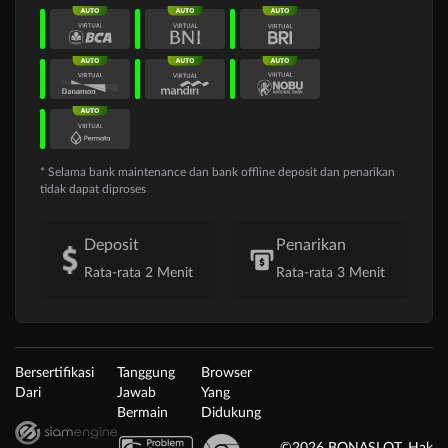
* Selama bank maintenance dan bank offline deposit dan penarikan
tidak dapat diproses
Deposit
Penarikan
Rata-rata 2 Menit
Rata-rata 3 Menit
Bersertifikasi
Tanggung
Browser
Dari
Jawab
Yang
Bermain
Didukung