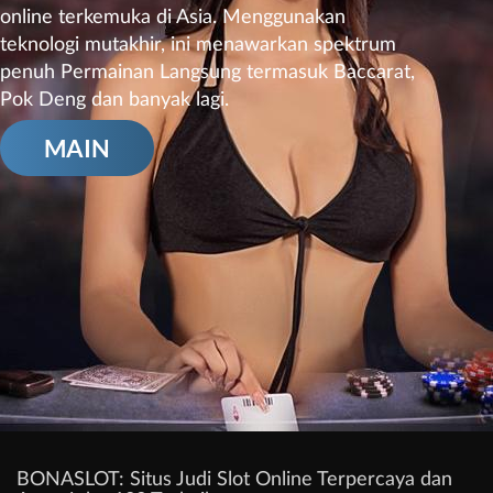
online terkemuka di Asia. Menggunakan
teknologi mutakhir, ini menawarkan spektrum
penuh Permainan Langsung termasuk Baccarat,
Pok Deng dan banyak lagi.
MAIN
BONASLOT: Situs Judi Slot Online Terpercaya dan