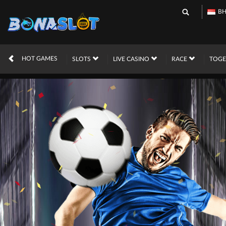
BH
HOT GAMES
SLOTS
LIVE CASINO
RACE
TOG