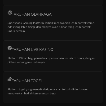
TARUHAN OLAHRAGA
Sportsbook Gaming Platform Terbaik menawarkan lebih banyak game,
odds yang lebih tinggi, dan menyediakan pilihan yang lebih banyak
untuk pemain.
TARUHAN LIVE KASINO
Platform Pilihan bagi perusahaan-perusahaan terbaik di dunia, dengan
pilihan variasi game terbanyak
TARUHAN TOGEL
Platform togel yang menarik dari perusahan terbaik di dunia yang
menawarkan hadiah kemenangan besar