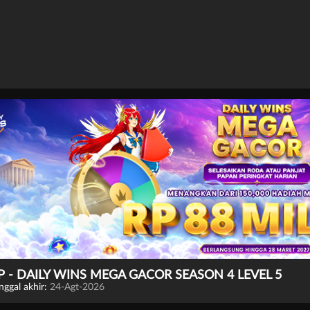
P - DAILY WINS MEGA GACOR SEASON 4 LEVEL 5
nggal akhir:
24-Agt-2026