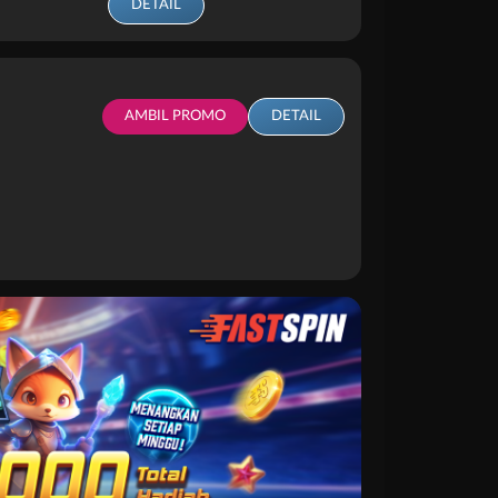
DETAIL
AMBIL PROMO
DETAIL