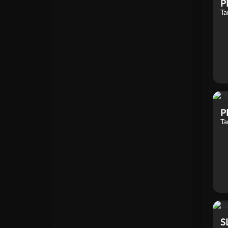
P
Ta
P
Ta
S