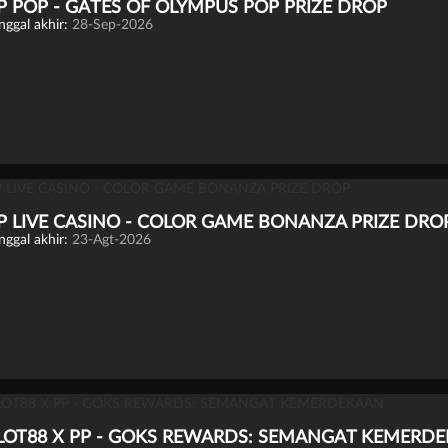
P POP - GATES OF OLYMPUS POP PRIZE DROP
nggal akhir:
28-Sep-2026
P LIVE CASINO - COLOR GAME BONANZA PRIZE DRO
nggal akhir:
23-Agt-2026
LOT88 X PP - GOKS REWARDS: SEMANGAT KEMERD