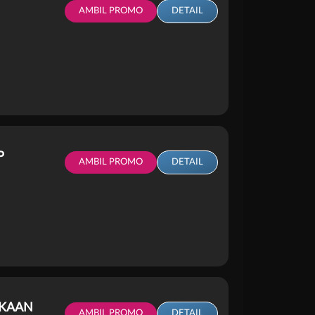
AMBIL PROMO
DETAIL
P
AMBIL PROMO
DETAIL
EKAAN
AMBIL PROMO
DETAIL