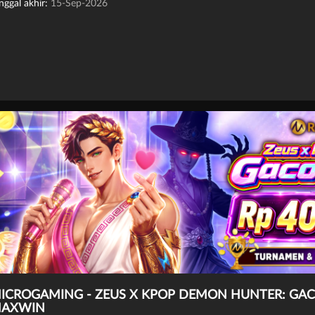
nggal akhir:
15-Sep-2026
ICROGAMING - ZEUS X KPOP DEMON HUNTER: GA
AXWIN