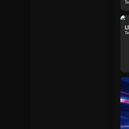
Ta
L
Ta