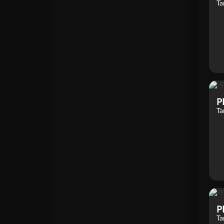
Ta
P
Ta
P
Ta