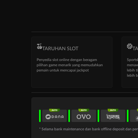
TARUHAN SLOT
T
Penyedia slot online dengan beragam
Sports
pilihan game menarik yang memudahkan
menawa
pemain untuk mencapai jackpot
lebih 
lebih 
* Selama bank maintenance dan bank offline deposit dan pen