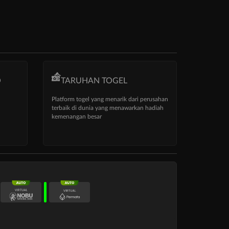
O
TARUHAN TOGEL
Platform togel yang menarik dari perusahan
terbaik di dunia yang menawarkan hadiah
kemenangan besar