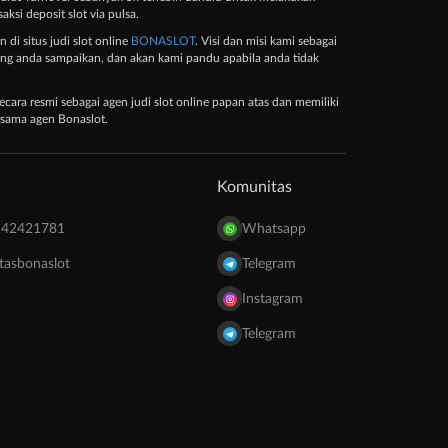
ksi deposit slot via pulsa.
di situs judi slot online
BONASLOT
. Visi dan misi kami sebagai
ang anda sampaikan, dan akan kami pandu apabila anda tidak
a resmi sebagai agen judi slot online papan atas dan memiliki
ersama agen Bonaslot.
Komunitas
142421781
Whatsapp
tasbonaslot
Telegram
Instagram
Telegram