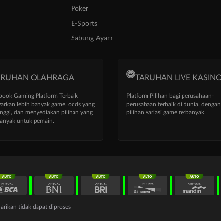
Poker
E-Sports
Sabung Ayam
ARUHAN OLAHRAGA
TARUHAN LIVE KASIN
book Gaming Platform Terbaik
Platform Pilihan bagi perusahaan-
rkan lebih banyak game, odds yang
perusahaan terbaik di dunia, dengan
tinggi, dan menyediakan pilihan yang
pilihan variasi game terbanyak
banyak untuk pemain.
arikan tidak dapat diproses