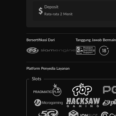
Deposit
Rata-rata 2 Menit
Bersertifikasi Dari
Tanggung Jawab Bermain
Platform Penyedia Layanan
Slots