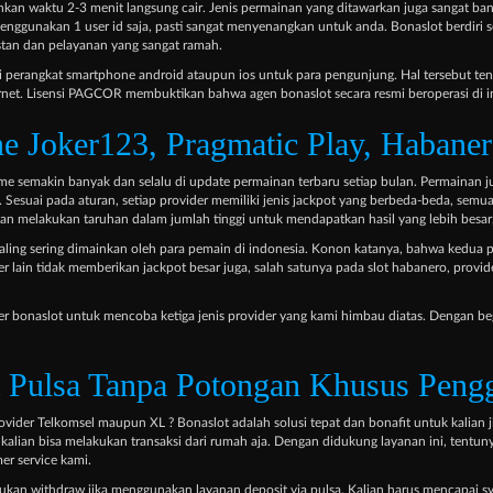
n waktu 2-3 menit langsung cair. Jenis permainan yang ditawarkan juga sangat banya
nggunakan 1 user id saja, pasti sangat menyenangkan untuk anda. Bonaslot berdiri 
nstan dan pelayanan yang sangat ramah.
i perangkat smartphone android ataupun ios untuk para pengunjung. Hal tersebut 
rnet. Lisensi PAGCOR membuktikan bahwa agen bonaslot secara resmi beroperasi di ind
e Joker123, Pragmatic Play, Habane
me semakin banyak dan selalu di update permainan terbaru setiap bulan. Permainan ju
Sesuai pada aturan, setiap provider memiliki jenis jackpot yang berbeda-beda, semua
kan melakukan taruhan dalam jumlah tinggi untuk mendapatkan hasil yang lebih besar,
ling sering dimainkan oleh para pemain di indonesia. Konon katanya, bahwa kedua pr
er lain tidak memberikan jackpot besar juga, salah satunya pada slot habanero, pro
 bonaslot untuk mencoba ketiga jenis provider yang kami himbau diatas. Dengan be
t Pulsa Tanpa Potongan Khusus Pen
ider Telkomsel maupun XL ? Bonaslot adalah solusi tepat dan bonafit untuk kalian j
 kalian bisa melakukan transaksi dari rumah aja. Dengan didukung layanan ini, tent
er service kami.
ukan withdraw jika menggunakan layanan deposit via pulsa. Kalian harus mencapai s